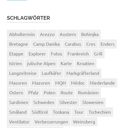
SCHLAGWÖRTER
Abholtermin
Arezzo
Austern
Bohinjka
Bretagne
Camp Danika
Carabus
Cres
Enders
Etappe
Explorer
Fotos
Frankreich
Grill
Istrien
julische Alpen
Karte
Kroatien
Langzeitreise
Laufkäfer
Markgräflerland
Masuren
Mazuren
MQH
Médoc
Niederlande
Ostern
Pfalz
Polen
Route
Rumänien
Sardinien
Schweden
Silvester
Slowenien
Småland
Südtirol
Toskana
Tour
Tschechien
Ventilator
Verbesserungen
Weinsberg