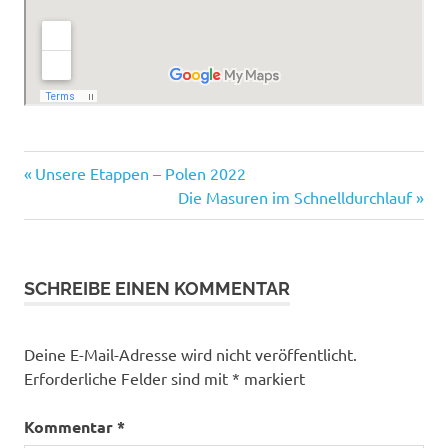
Kopernikus
Vorheriger
Beitragsnavigation
Unsere Etappen – Polen 2022
Mazuren
Beitrag:
Nächster
Die Masuren im Schnelldurchlauf
Beitrag:
Polen
Posen
Poznań
SCHREIBE EINEN KOMMENTAR
Thorn
Torun
Deine E-Mail-Adresse wird nicht veröffentlicht.
Tour
Erforderliche Felder sind mit
*
markiert
Kommentar
*