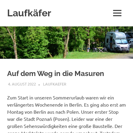
Laufkäfer
MENÜ
Zum
Inhalt
springen
Auf dem Weg in die Masuren
4. AUGUST 2022
LAUFKAEFER
POLEN 2022
,
TOUREN
Zum Start in unseren Sommerurlaub waren wir ein
verlängertes Wochenende in Berlin. Es ging also erst am
Montag von Berlin aus nach Polen. Unser erster Stop
war die Stadt Poznań (Posen). Leider war eine der
großen Sehenswürdigkeiten eine große Baustelle. Der
ganze Marktplatz wurde gerade umgebaut. Trotzdem