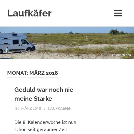
Laufkäfer
MENÜ
Zum
Inhalt
springen
MONAT:
MÄRZ 2018
Geduld war noch nie
meine Stärke
29. MÄRZ 2018
LAUFKAEFER
LAUFKÄFER
Die 8. Kalenderwoche ist nun
schon seit geraumer Zeit