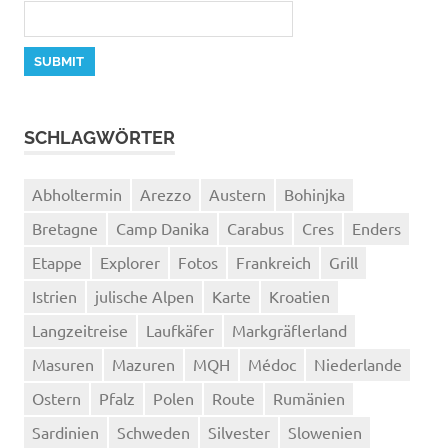
SCHLAGWÖRTER
Abholtermin
Arezzo
Austern
Bohinjka
Bretagne
Camp Danika
Carabus
Cres
Enders
Etappe
Explorer
Fotos
Frankreich
Grill
Istrien
julische Alpen
Karte
Kroatien
Langzeitreise
Laufkäfer
Markgräflerland
Masuren
Mazuren
MQH
Médoc
Niederlande
Ostern
Pfalz
Polen
Route
Rumänien
Sardinien
Schweden
Silvester
Slowenien