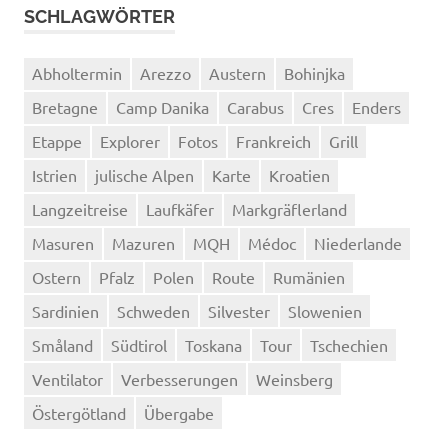
SCHLAGWÖRTER
Abholtermin
Arezzo
Austern
Bohinjka
Bretagne
Camp Danika
Carabus
Cres
Enders
Etappe
Explorer
Fotos
Frankreich
Grill
Istrien
julische Alpen
Karte
Kroatien
Langzeitreise
Laufkäfer
Markgräflerland
Masuren
Mazuren
MQH
Médoc
Niederlande
Ostern
Pfalz
Polen
Route
Rumänien
Sardinien
Schweden
Silvester
Slowenien
Småland
Südtirol
Toskana
Tour
Tschechien
Ventilator
Verbesserungen
Weinsberg
Östergötland
Übergabe