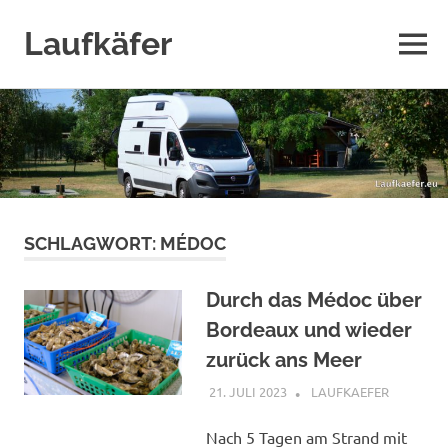
Laufkäfer
MENÜ
Zum
Inhalt
springen
SCHLAGWORT:
MÉDOC
Durch das Médoc über
Bordeaux und wieder
zurück ans Meer
21. JULI 2023
LAUFKAEFER
FRANKRE
2023
,
TOUREN
Nach 5 Tagen am Strand mit