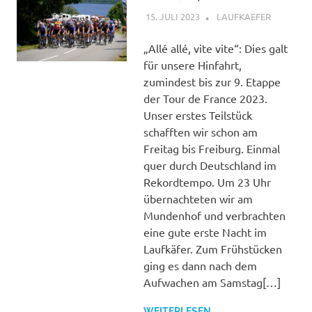
15. JULI 2023
LAUFKAEFER
FRANKRE
2023
,
TOUREN
„Allé allé, vite vite“: Dies galt
für unsere Hinfahrt,
zumindest bis zur 9. Etappe
der Tour de France 2023.
Unser erstes Teilstück
schafften wir schon am
Freitag bis Freiburg. Einmal
quer durch Deutschland im
Rekordtempo. Um 23 Uhr
übernachteten wir am
Mundenhof und verbrachten
eine gute erste Nacht im
Laufkäfer. Zum Frühstücken
ging es dann nach dem
Aufwachen am Samstag[…]
WEITERLESEN