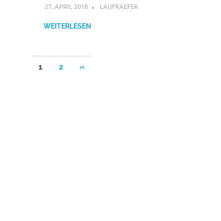
27. APRIL 2018
LAUFKAEFER
KARTEN
,
SÜDMÄHREN APRIL
WEITERLESEN
Seitennummerierung
NÄCHSTE
1
2
»
BEITRÄGE
der
Beiträge