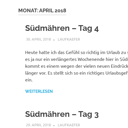
MONAT:
APRIL 2018
Südmähren – Tag 4
30. APRIL 2018
LAUFKAEFER
SÜDMÄHREN APRIL 2018
,
T
Heute hatte ich das Gefühl so richtig im Urlaub zu
es ja nur ein verlängertes Wochenende hier in Süd
kommt es einem wegen der vielen neuen Eindrück
länger vor. Es stellt sich so ein richtiges Urlaubsge
ein.
WEITERLESEN
Südmähren – Tag 3
29. APRIL 2018
LAUFKAEFER
SÜDMÄHREN APRIL 2018
,
T