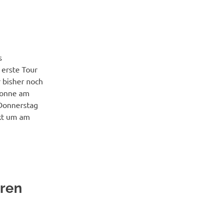
OUREN
s
erste Tour
 bisher noch
Sonne am
Donnerstag
ckt um am
ren