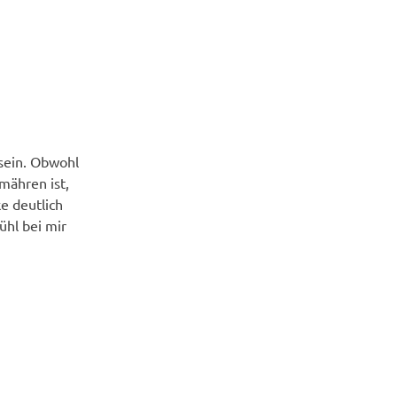
OUREN
 sein. Obwohl
mähren ist,
e deutlich
fühl bei mir
OUREN