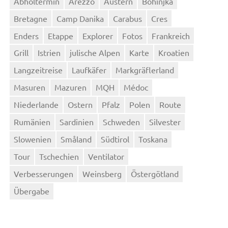
Abholtermin
Arezzo
Austern
Bohinjka
Bretagne
Camp Danika
Carabus
Cres
Enders
Etappe
Explorer
Fotos
Frankreich
Grill
Istrien
julische Alpen
Karte
Kroatien
Langzeitreise
Laufkäfer
Markgräflerland
Masuren
Mazuren
MQH
Médoc
Niederlande
Ostern
Pfalz
Polen
Route
Rumänien
Sardinien
Schweden
Silvester
Slowenien
Småland
Südtirol
Toskana
Tour
Tschechien
Ventilator
Verbesserungen
Weinsberg
Östergötland
Übergabe