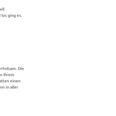
ell
los ging es.
OUREN
erholsam. Die
in Ihrem
atten einen
n in aller