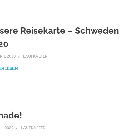
sere Reisekarte – Schweden
20
PRIL 2020
LAUFKAEFER
KARTEN
,
LANGZEITREISE 2020
,
SCHWEDEN 2020
ERLESEN
hade!
RIL 2020
LAUFKAEFER
LANGZEITREISE 2020
,
TOUREN