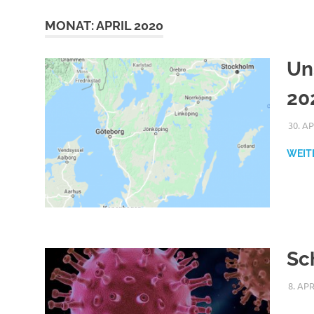
MONAT:
APRIL 2020
Un
20
30. A
WEIT
Sc
8. AP