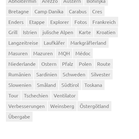
Abholtermin
Arezzo
Austern
Bohinjka
Bretagne
Camp Danika
Carabus
Cres
Enders
Etappe
Explorer
Fotos
Frankreich
Grill
Istrien
julische Alpen
Karte
Kroatien
Langzeitreise
Laufkäfer
Markgräflerland
Masuren
Mazuren
MQH
Médoc
Niederlande
Ostern
Pfalz
Polen
Route
Rumänien
Sardinien
Schweden
Silvester
Slowenien
Småland
Südtirol
Toskana
Tour
Tschechien
Ventilator
Verbesserungen
Weinsberg
Östergötland
Übergabe